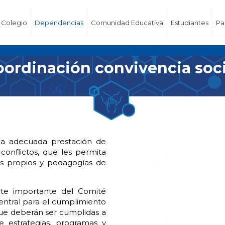
Colegio
Dependencias
Comunidad Educativa
Estudiantes
Pa
oordinación convivencia soci
na adecuada prestación de
 conflictos, que les permita
es propios y pedagogías de
nte importante del Comité
central para el cumplimiento
que deberán ser cumplidas a
e estrategias, programas y