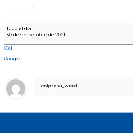
6:20
Todo el día
Dirección
30 de septiembre de 2021
de
grupo-
iCal
Clausura
mes
Google
Bíblico
colpresa_word