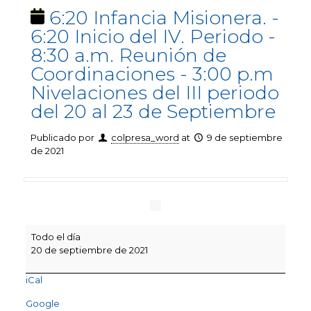
6:20 Infancia Misionera. -
6:20 Inicio del IV. Periodo -
8:30 a.m. Reunión de
Coordinaciones - 3:00 p.m
Nivelaciones del III periodo
del 20 al 23 de Septiembre
Publicado por
colpresa_word
at
9 de septiembre
de 2021
6:20
Todo el día
Infancia
20 de septiembre de 2021
Misionera.
-
iCal
6:20
Inicio
Google
del