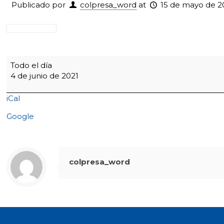
Publicado por
colpresa_word
at
15 de mayo de 2
Día
Todo el día
del
4 de junio de 2021
Medio
Ambiente
iCal
-
3:00
Google
p.m
Bimestrales
Extraordinarias
del
colpresa_word
II
Periodo
-
Celebración
de
la