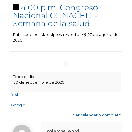
4:00 p.m. Congreso
Nacional CONACED -
Semana de la salud.
Publicado por
colpresa_word
at
27 de agosto de
2020
4:00
Todo el día
p.m.
30 de septiembre de 2020
Congreso
Nacional
iCal
CONACED
-
Google
Semana
de
Ver calendario completo
la
salud.
colpresa_word