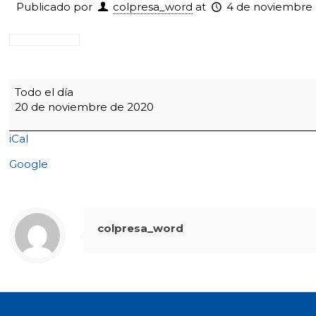
Publicado por
colpresa_word
at
4 de noviembre
6:00
Todo el día
a.m.
20 de noviembre de 2020
Comisiones
de
iCal
Evaluación
final
Google
-11:00
a.m.
Entrega
de
colpresa_word
informes
a
padres
de
familia
Comité