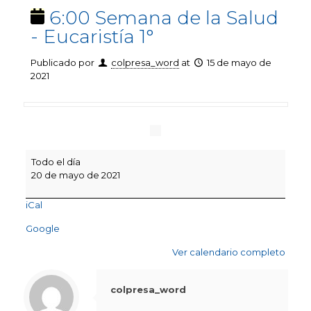
6:00 Semana de la Salud
- Eucaristía 1°
Publicado por
colpresa_word
at
15 de mayo de
2021
6:00
Todo el día
Semana
20 de mayo de 2021
de
la
iCal
Salud
-
Google
Eucaristía
1°
Ver calendario completo
colpresa_word