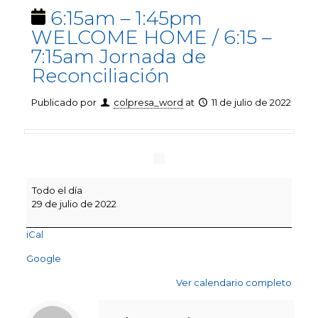
6:15am – 1:45pm
WELCOME HOME / 6:15 –
7:15am Jornada de
Reconciliación
Publicado por
colpresa_word
at
11 de julio de 2022
6:15am
Todo el día
–
29 de julio de 2022
1:45pm
WELCOME
iCal
HOME
/
Google
6:15
–
Ver calendario completo
7:15am
Jornada