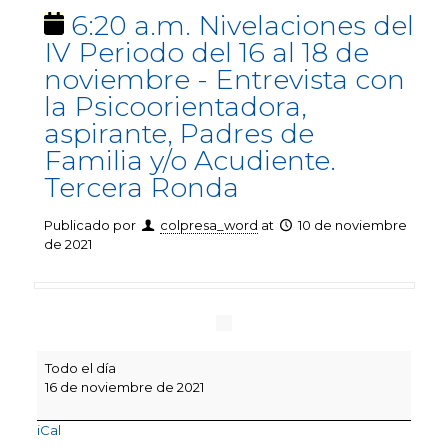
6:20 a.m. Nivelaciones del
IV Periodo del 16 al 18 de
noviembre - Entrevista con
la Psicoorientadora,
aspirante, Padres de
Familia y/o Acudiente.
Tercera Ronda
Publicado por
colpresa_word
at
10 de noviembre
de 2021
6:20
Todo el día
a.m.
16 de noviembre de 2021
Nivelaciones
del
iCal
IV