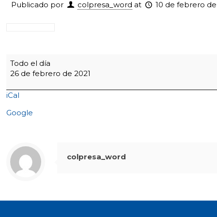
Publicado por
colpresa_word
at
10 de febrero de
6:20
Todo el día
Apertura
26 de febrero de 2021
escuelas
de
iCal
formación
-
Google
6:00
pm.
Encuentros
de
colpresa_word
familia
de
2°
y
3°