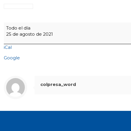
6:30
Todo el día
a.m.
25 de agosto de 2021
Consejo
Directivo
iCal
-
Jornada
Google
Pedagógica:
COPASST
Y
CCL
colpresa_word