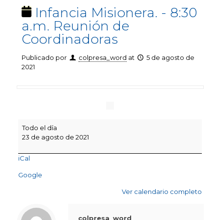
Infancia Misionera. - 8:30
a.m. Reunión de
Coordinadoras
Publicado por
colpresa_word
at
5 de agosto de
2021
Infancia
Todo el día
Misionera.
23 de agosto de 2021
-
8:30
iCal
a.m.
Reunión
Google
de
Coordinadoras
Ver calendario completo
colpresa_word