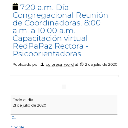
7:20 a.m. Día
Congregacional Reunión
de Coordinadoras. 8:00
a.m. a 10:00 a.m.
Capacitación virtual
RedPaPaz Rectora -
Psicoorientadoras
Publicado por
colpresa_word
at
2 de julio de 2020
7:20
Todo el día
a.m.
21 de julio de 2020
Día
Congregacional
iCal
Reunión
de
Google