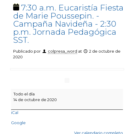
7:30 a.m. Eucaristía Fiesta
de Marie Poussepin. -
Campaña Navideña - 2:30
p.m. Jornada Pedagógica
SST.
Publicado por
colpresa_word
at
2 de octubre de
2020
7:30
Todo el día
a.m.
14 de octubre de 2020
Eucaristía
Fiesta
iCal
de
Marie
Google
Poussepin.
-
Ver calendario completo