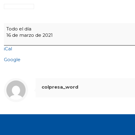
8:00
Todo el día
a.m
16 de marzo de 2021
Reunión
líderes
iCal
Red
Papaz
Google
colpresa_word