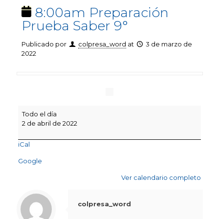
8:00am Preparación
Prueba Saber 9°
Publicado por
colpresa_word
at
3 de marzo de
2022
8:00am
Todo el día
Preparación
2 de abril de 2022
Prueba
Saber
iCal
9°
Google
Ver calendario completo
colpresa_word