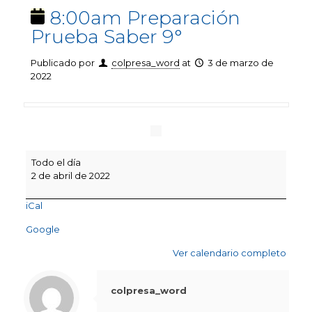
8:00am Preparación
Prueba Saber 9°
Publicado por
colpresa_word
at
3 de marzo de
2022
8:00am
Todo el día
Preparación
2 de abril de 2022
Prueba
Saber
iCal
9°
Google
Ver calendario completo
colpresa_word