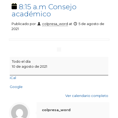
8:15 a.m Consejo
académico
Publicado por
colpresa_word
at
5 de agosto de
2021
8:15
Todo el día
a.m
10 de agosto de 2021
Consejo
académico
iCal
Google
Ver calendario completo
colpresa_word