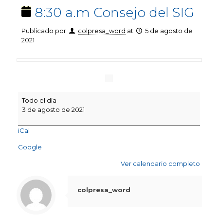
8:30 a.m Consejo del SIG
Publicado por
colpresa_word
at
5 de agosto de
2021
8:30
Todo el día
a.m
3 de agosto de 2021
Consejo
del
iCal
SIG
Google
Ver calendario completo
colpresa_word