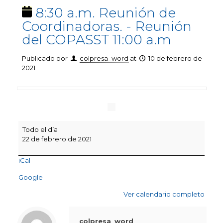
8:30 a.m. Reunión de
Coordinadoras. - Reunión
del COPASST 11:00 a.m
Publicado por
colpresa_word
at
10 de febrero de
2021
8:30
Todo el día
a.m.
22 de febrero de 2021
Reunión
de
iCal
Coordinadoras.
-
Google
Reunión
del
Ver calendario completo
COPASST
11:00
a.m
colpresa_word