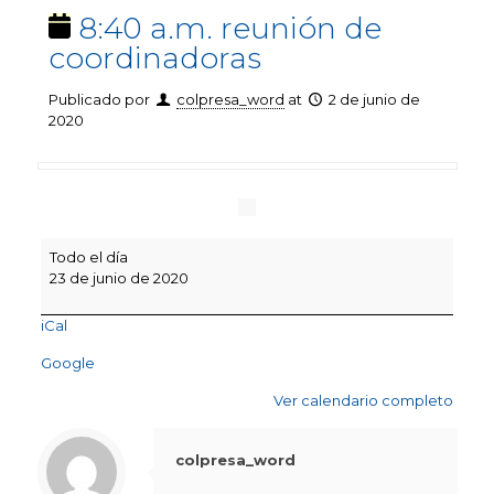
8:40 a.m. reunión de
coordinadoras
Publicado por
colpresa_word
at
2 de junio de
2020
8:40
Todo el día
a.m.
23 de junio de 2020
reunión
de
iCal
coordinadoras
Google
Ver calendario completo
colpresa_word