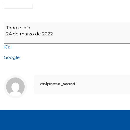
Bimestrales
Todo el día
6°
24 de marzo de 2022
a
11°
iCal
Google
colpresa_word