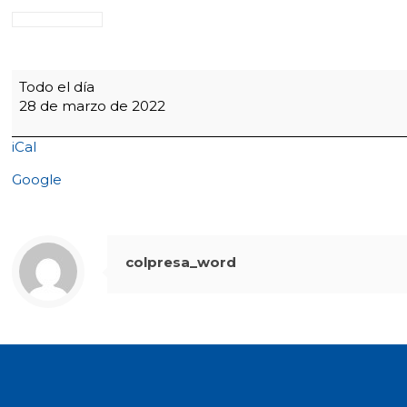
Bimestrales
Todo el día
I
28 de marzo de 2022
periodo
6°
iCal
a
11°,
Google
Preescolar
y
Primaria
-
colpresa_word
7:30
COPASST