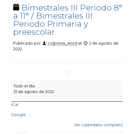
Bimestrales III Periodo 8°
a 11° / Bimestrales III
Periodo Primaria y
preescolar
Publicado por
colpresa_word
at
2 de agosto de
2022
Bimestrales
Todo el día
III
31 de agosto de 2022
Periodo
8°
iCal
a
11°
Google
/
Bimestrales
Ver calendario completo
III