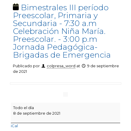
Bimestrales III período
Preescolar, Primaria y
Secundaria - 7:30 a.m
Celebración Niña María.
Preescolar. - 3:00 p.m
Jornada Pedagógica-
Brigadas de Emergencia
Publicado por
colpresa_word
at
9 de septiembre
de 2021
Bimestrales
Todo el día
III
8 de septiembre de 2021
período
Preescolar,
iCal
Primaria