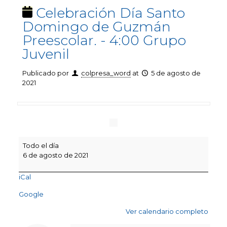
Celebración Día Santo
Domingo de Guzmán
Preescolar. - 4:00 Grupo
Juvenil
Publicado por
colpresa_word
at
5 de agosto de
2021
Celebración
Todo el día
Día
6 de agosto de 2021
Santo
Domingo
iCal
de
Guzmán
Google
Preescolar.
-
Ver calendario completo
4:00