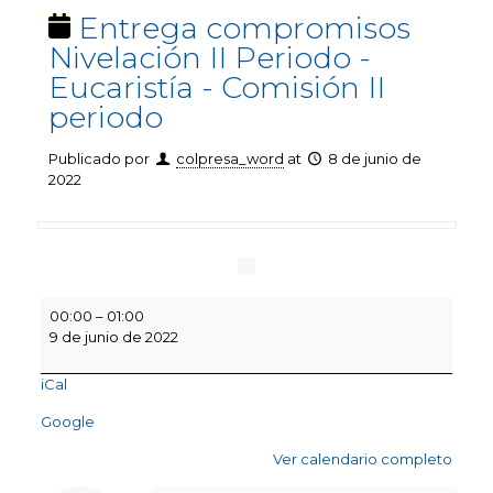
Entrega compromisos
Nivelación II Periodo -
Eucaristía - Comisión II
periodo
Publicado por
colpresa_word
at
8 de junio de
2022
Entrega
00:00
–
01:00
compromisos
9 de junio de 2022
Nivelación
II
iCal
Periodo
-
Google
Eucaristía
-
Ver calendario completo
Comisión