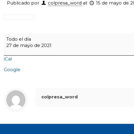
Publicado por
colpresa_word
at
15 de mayo de 2
Eucaristía
Todo el día
Pentecostés
27 de mayo de 2021
Primaria
y
iCal
Secundaria
y
Google
consagración
de
11°
a
colpresa_word
la
Virgen
María