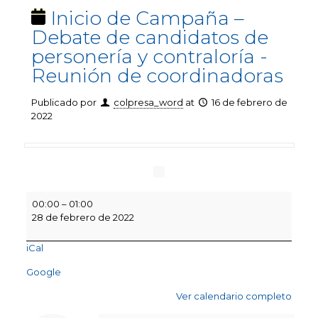
Inicio de Campaña –
Debate de candidatos de
personería y contraloría -
Reunión de coordinadoras
Publicado por
colpresa_word
at
16 de febrero de
2022
Inicio
00:00
–
01:00
de
28 de febrero de 2022
Campaña
–
iCal
Debate
de
Google
candidatos
de
Ver calendario completo
personería