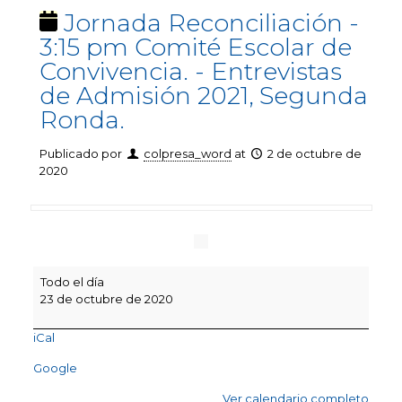
Jornada Reconciliación -
3:15 pm Comité Escolar de
Convivencia. - Entrevistas
de Admisión 2021, Segunda
Ronda.
Publicado por
colpresa_word
at
2 de octubre de
2020
Jornada
Todo el día
Reconciliación
23 de octubre de 2020
-
3:15
iCal
pm
Comité
Google
Escolar
de
Ver calendario completo