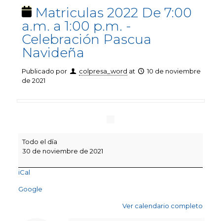
Matriculas 2022 De 7:00
a.m. a 1:00 p.m. -
Celebración Pascua
Navideña
Publicado por
colpresa_word
at
10 de noviembre
de 2021
Matriculas
Todo el día
2022
30 de noviembre de 2021
De
7:00
iCal
a.m.
a
Google
1:00
p.m.
Ver calendario completo
-