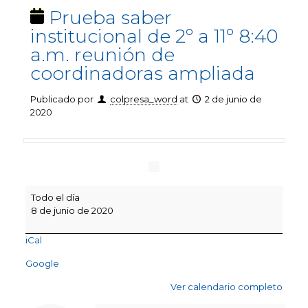
Prueba saber
institucional de 2º a 11º 8:40
a.m. reunión de
coordinadoras ampliada
Publicado por
colpresa_word
at
2 de junio de
2020
Prueba
Todo el día
saber
8 de junio de 2020
institucional
de
iCal
2º
a
Google
11º
8:40
Ver calendario completo
a.m.