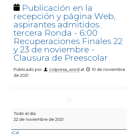
Publicación en la
recepción y página Web,
aspirantes admitidos.
tercera Ronda - 6:00
Recuperaciones Finales 22
y 23 de noviembre -
Clausura de Preescolar
Publicado por
colpresa_word
at
10 de noviembre
de 2021
Publicación
Todo el día
en
22 de noviembre de 2021
la
recepción
iCal
y