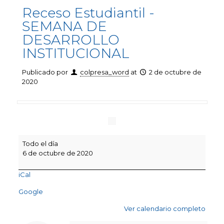
Receso Estudiantil -
SEMANA DE
DESARROLLO
INSTITUCIONAL
Publicado por
colpresa_word
at
2 de octubre de
2020
Receso
Todo el día
Estudiantil
6 de octubre de 2020
-
SEMANA
iCal
DE
DESARROLLO
Google
INSTITUCIONAL
Ver calendario completo