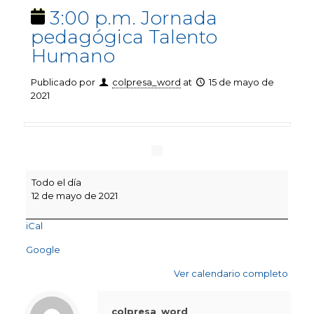
3:00 p.m. Jornada
pedagógica Talento
Humano
Publicado por
colpresa_word
at
15 de mayo de
2021
3:00
Todo el día
p.m.
12 de mayo de 2021
Jornada
pedagógica
iCal
Talento
Humano
Google
Ver calendario completo
colpresa_word