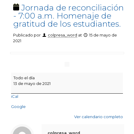
Jornada de reconciliación
- 7:00 a.m. Homenaje de
gratitud de los estudiantes.
Publicado por
colpresa_word
at
15 de mayo de
2021
Jornada
Todo el día
de
13 de mayo de 2021
reconciliación
-
iCal
7:00
a.m.
Google
Homenaje
de
Ver calendario completo
gratitud
de
los
colpresa_word