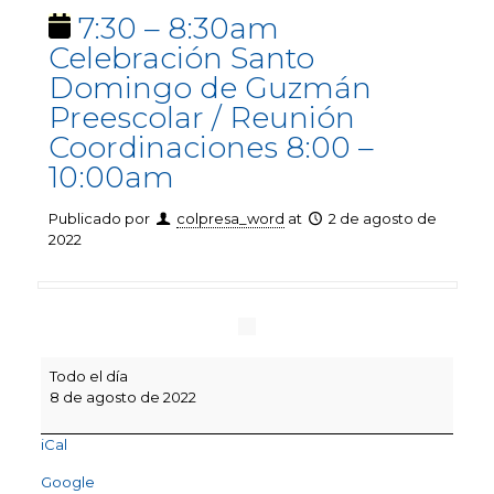
7:30 – 8:30am
Celebración Santo
Domingo de Guzmán
Preescolar / Reunión
Coordinaciones 8:00 –
10:00am
Publicado por
colpresa_word
at
2 de agosto de
2022
7:30
Todo el día
–
8 de agosto de 2022
8:30am
Celebración
iCal
Santo
Domingo
Google
de