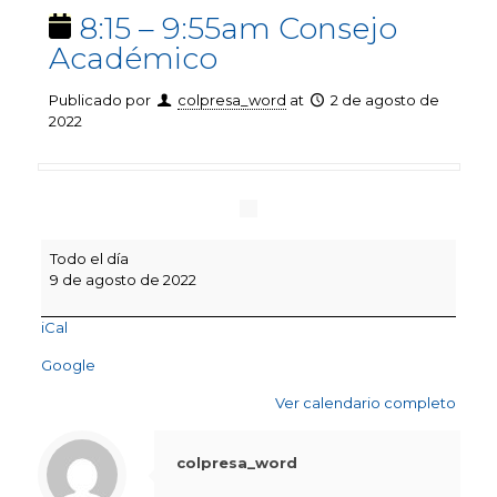
8:15 – 9:55am Consejo
Académico
Publicado por
colpresa_word
at
2 de agosto de
2022
8:15
Todo el día
–
9 de agosto de 2022
9:55am
Consejo
iCal
Académico
Google
Ver calendario completo
colpresa_word