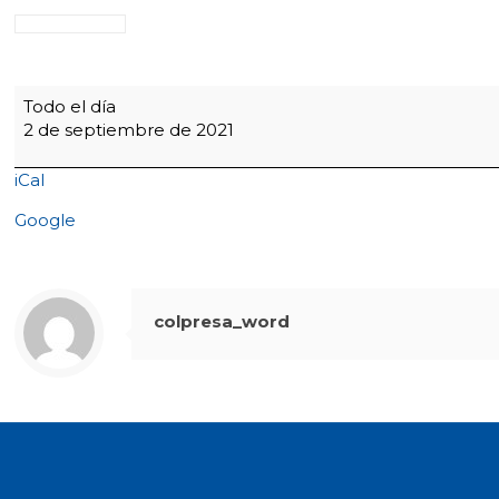
Apertura
Todo el día
del
2 de septiembre de 2021
mes
la
iCal
Biblia:
Preescolar
Google
-
Dirección
de
grupo
colpresa_word