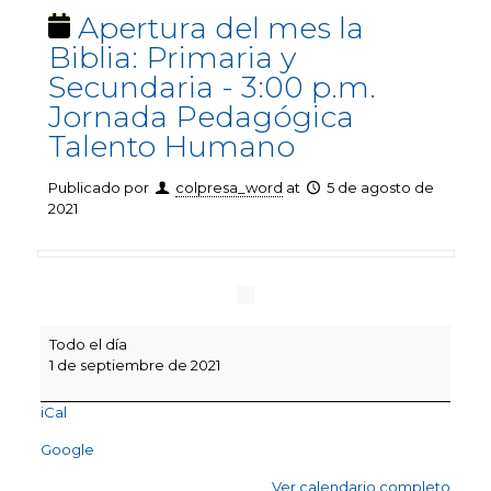
Apertura del mes la
Biblia: Primaria y
Secundaria - 3:00 p.m.
Jornada Pedagógica
Talento Humano
Publicado por
colpresa_word
at
5 de agosto de
2021
Apertura
Todo el día
del
1 de septiembre de 2021
mes
la
iCal
Biblia:
Primaria
Google
y
Secundaria
Ver calendario completo