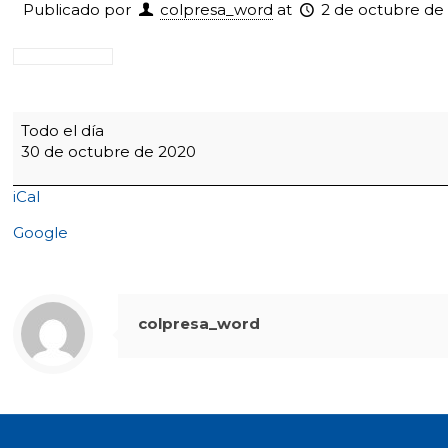
Publicado por
colpresa_word
at
2 de octubre de
Bimestrales
Todo el día
secundaria
30 de octubre de 2020
del
IV
iCal
periodo
del
Google
30
oct.
al
13
colpresa_word
de
Nov.
-
8:40
a.m.
Entrevistas