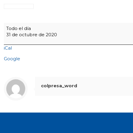
Presaber
Todo el día
10°
31 de octubre de 2020
grado
Biología
iCal
Google
colpresa_word