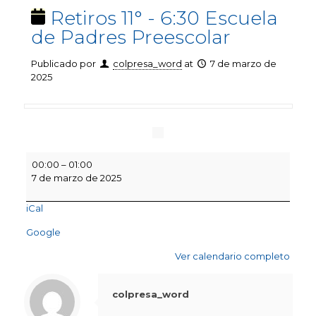
Retiros 11° - 6:30 Escuela
de Padres Preescolar
Publicado por
colpresa_word
at
7 de marzo de
2025
Retiros
00:00
–
01:00
11°
7 de marzo de 2025
-
6:30
iCal
Escuela
de
Google
Padres
Preescolar
Ver calendario completo
colpresa_word