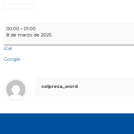
Retiros
00:00
–
01:00
11°
8 de marzo de 2025
iCal
Google
colpresa_word