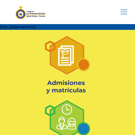
[rev_slider school]