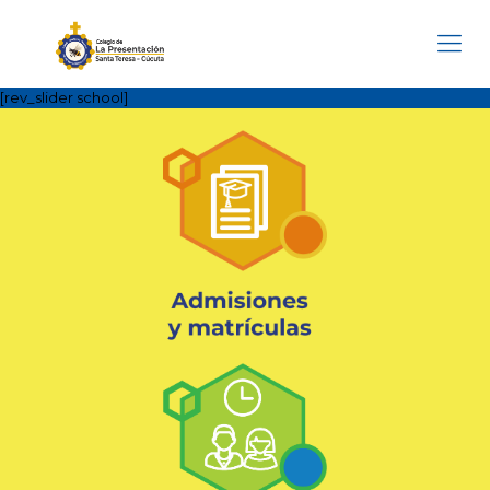
[rev_slider school]